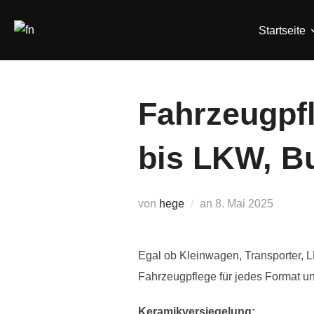
Zum
Inhalt
Startseite
springen
Fahrzeugpf
bis LKW, B
Veröffentlicht
von
hege
an
8. Mai 2025
am
Egal ob Kleinwagen, Transporter, L
Fahrzeugpflege für jedes Format u
Keramikversiegelung: