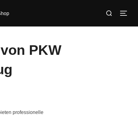
Suchen
Shop
SEI
nach:
– von PKW
ug
ieten professionelle