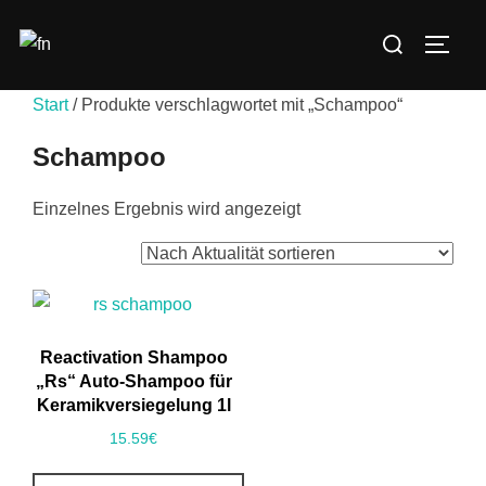
Zum
Suchen
Inhalt
SEIT
nach:
springen
Start
/ Produkte verschlagwortet mit „Schampoo“
Schampoo
Einzelnes Ergebnis wird angezeigt
Reactivation Shampoo
„Rs“ Auto-Shampoo für
Keramikversiegelung 1l
15.59
€